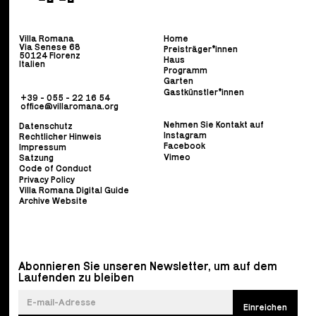
Villa Romana
Home
Via Senese 68
Preisträger*innen
50124 Florenz
Haus
Italien
Programm
Garten
Gastkünstler*innen
+39 - 055 - 22 16 54
office@villaromana.org
Nehmen Sie Kontakt auf
Datenschutz
Instagram
Rechtlicher Hinweis
Facebook
Impressum
Vimeo
Satzung
Code of Conduct
Privacy Policy
Villa Romana Digital Guide
Archive Website
Abonnieren Sie unseren Newsletter, um auf dem
Laufenden zu bleiben