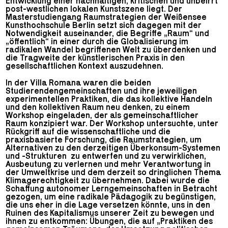
Entwicklung einer nachhaltigen, kritischen und unbeirrt
post-westlichen lokalen Kunstszene liegt. Der
Masterstudiengang Raumstrategien der Weißensee
Kunsthochschule Berlin setzt sich dagegen mit der
Notwendigkeit auseinander, die Begriffe „Raum“ und
„öffentlich“ in einer durch die Globalisierung im
radikalen Wandel begriffenen Welt zu überdenken und
die Tragweite der künstlerischen Praxis in den
gesellschaftlichen Kontext auszudehnen.
In der Villa Romana waren die beiden
Studierendengemeinschaften und ihre jeweiligen
experimentellen Praktiken, die das kollektive Handeln
und den kollektiven Raum neu denken, zu einem
Workshop eingeladen, der als gemeinschaftlicher
Raum konzipiert war. Der Workshop untersuchte, unter
Rückgriff auf die wissenschaftliche und die
praxisbasierte Forschung, die Raumstrategien, um
Alternativen zu den derzeitigen Überkonsum-Systemen
und -Strukturen zu entwerfen und zu verwirklichen,
Ausbeutung zu verlernen und mehr Verantwortung in
der Umweltkrise und dem derzeit so dringlichen Thema
Klimagerechtigkeit zu übernehmen. Dabei wurde die
Schaffung autonomer Lerngemeinschaften in Betracht
gezogen, um eine radikale Pädagogik zu begünstigen,
die uns eher in die Lage versetzen könnte, uns in den
Ruinen des Kapitalismus unserer Zeit zu bewegen und
ihnen zu entkommen: Übungen, die auf „Praktiken des