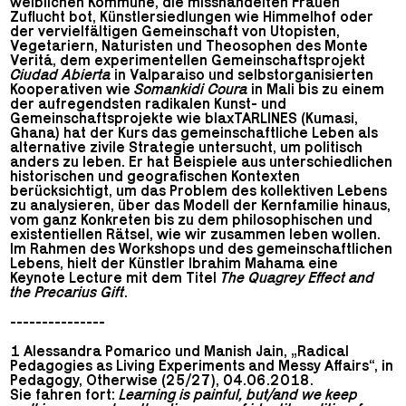
weiblichen Kommune, die misshandelten Frauen
Zuflucht bot, Künstlersiedlungen wie Himmelhof oder
der vervielfältigen Gemeinschaft von Utopisten,
Vegetariern, Naturisten und Theosophen des Monte
Veritá, dem experimentellen Gemeinschaftsprojekt
Ciudad Abierta
in Valparaiso und selbstorganisierten
Kooperativen wie
Somankidi Coura
in Mali bis zu einem
der aufregendsten radikalen Kunst- und
Gemeinschaftsprojekte wie blaxTARLINES (Kumasi,
Ghana) hat der Kurs das gemeinschaftliche Leben als
alternative zivile Strategie untersucht, um politisch
anders zu leben. Er hat Beispiele aus unterschiedlichen
historischen und geografischen Kontexten
berücksichtigt, um das Problem des kollektiven Lebens
zu analysieren, über das Modell der Kernfamilie hinaus,
vom ganz Konkreten bis zu dem philosophischen und
existentiellen Rätsel, wie wir zusammen leben wollen.
Im Rahmen des Workshops und des gemeinschaftlichen
Lebens, hielt der Künstler Ibrahim Mahama eine
Keynote Lecture mit dem Titel
The Quagrey Effect and
the Precarius Gift
.
---------------
1 Alessandra Pomarico und Manish Jain, „Radical
Pedagogies as Living Experiments and Messy Affairs“, in
Pedagogy, Otherwise (25/27), 04.06.2018.
Sie fahren fort:
Learning is painful, but/and we keep