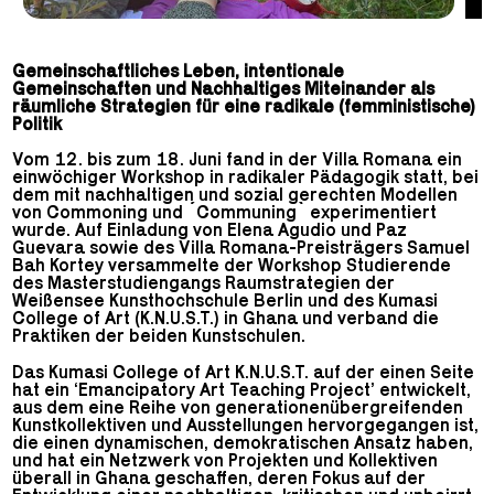
Gemeinschaftliches Leben, intentionale
Gemeinschaften und Nachhaltiges Miteinander als
räumliche Strategien für eine radikale (femministische)
Politik
Vom 12. bis zum 18. Juni fand in der Villa Romana ein
einwöchiger Workshop in radikaler Pädagogik statt, bei
dem mit nachhaltigen und sozial gerechten Modellen
von Commoning und ´Communing` experimentiert
wurde. Auf Einladung von Elena Agudio und Paz
Guevara sowie des Villa Romana-Preisträgers Samuel
Bah Kortey versammelte der Workshop Studierende
des Masterstudiengangs Raumstrategien der
Weißensee Kunsthochschule Berlin und des Kumasi
College of Art (K.N.U.S.T.) in Ghana und verband die
Praktiken der beiden Kunstschulen.
Das Kumasi College of Art K.N.U.S.T. auf der einen Seite
hat ein ‘Emancipatory Art Teaching Project’ entwickelt,
aus dem eine Reihe von generationenübergreifenden
Kunstkollektiven und Ausstellungen hervorgegangen ist,
die einen dynamischen, demokratischen Ansatz haben,
und hat ein Netzwerk von Projekten und Kollektiven
überall in Ghana geschaffen, deren Fokus auf der