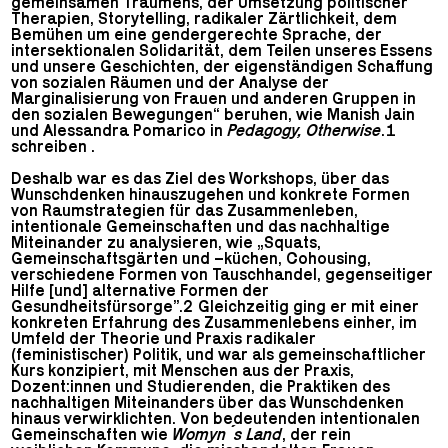
gemeinsamen Träumens, der Umsetzung politischer
Therapien, Storytelling, radikaler Zärtlichkeit, dem
Bemühen um eine gendergerechte Sprache, der
intersektionalen Solidarität, dem Teilen unseres Essens
und unsere Geschichten, der eigenständigen Schaffung
von sozialen Räumen und der Analyse der
Marginalisierung von Frauen und anderen Gruppen in
den sozialen Bewegungen“ beruhen, wie Manish Jain
und Alessandra Pomarico in
Pedagogy, Otherwise
.1
schreiben .
Deshalb war es das Ziel des Workshops, über das
Wunschdenken hinauszugehen und konkrete Formen
von Raumstrategien für das Zusammenleben,
intentionale Gemeinschaften und das nachhaltige
Miteinander zu analysieren, wie „Squats,
Gemeinschaftsgärten und –küchen, Cohousing,
verschiedene Formen von Tauschhandel, gegenseitiger
Hilfe [und] alternative Formen der
Gesundheitsfürsorge”.2 Gleichzeitig ging er mit einer
konkreten Erfahrung des Zusammenlebens einher, im
Umfeld der Theorie und Praxis radikaler
(feministischer) Politik, und war als gemeinschaftlicher
Kurs konzipiert, mit Menschen aus der Praxis,
Dozent:innen und Studierenden, die Praktiken des
nachhaltigen Miteinanders über das Wunschdenken
hinaus verwirklichten. Von bedeutenden intentionalen
Gemeinschaften wie
Womyn´s Land
, der rein