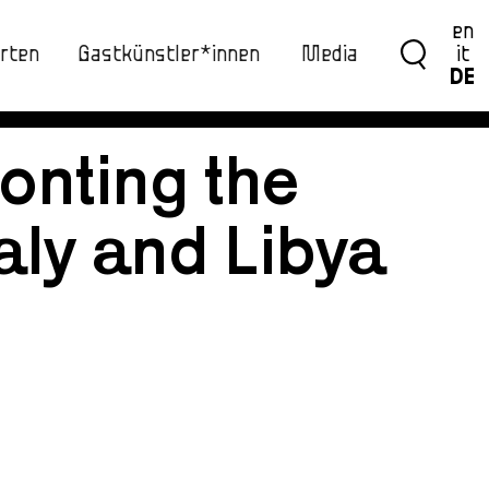
en
rten
Gastkünstler*innen
Media
it
DE
onting the
taly and Libya