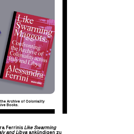
he Archive of Coloniality
hive Books.
ra Ferrinis
Like Swarming
taly and Libya
ankündigen zu