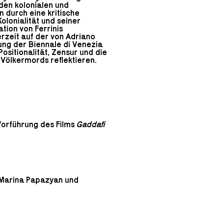
den kolonialen und
 durch eine kritische
olonialität und seiner
tion von Ferrinis
erzeit auf der von Adriano
ung der Biennale di Venezia
ositionalität, Zensur und die
 Völkermords reflektieren.
Vorführung des Films
Gaddafi
d Marina Papazyan und