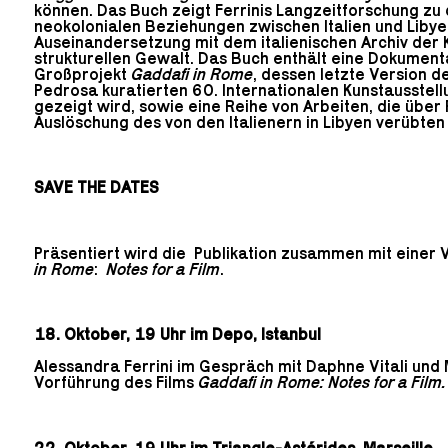
können. Das Buch zeigt Ferrinis Langzeitforschung zu 
neokolonialen Beziehungen zwischen Italien und Libyen
Auseinandersetzung mit dem italienischen Archiv der K
strukturellen Gewalt. Das Buch enthält eine Dokumenta
Großprojekt
Gaddafi in Rome
, dessen letzte Version d
Pedrosa kuratierten 60. Internationalen Kunstausstell
gezeigt wird, sowie eine Reihe von Arbeiten, die über P
Auslöschung des von den Italienern in Libyen verübten
SAVE THE DATES
Präsentiert wird die Publikation zusammen mit einer 
in Rome
:
Notes for a Film
.
18. Oktober, 19 Uhr im Depo, Istanbul
Alessandra Ferrini im Gespräch mit Daphne Vitali un
Vorführung des Films
Gaddafi in Rome: Notes for a Film.
22. Oktober, 19 Uhr im Triangle-Astérides, Marseille