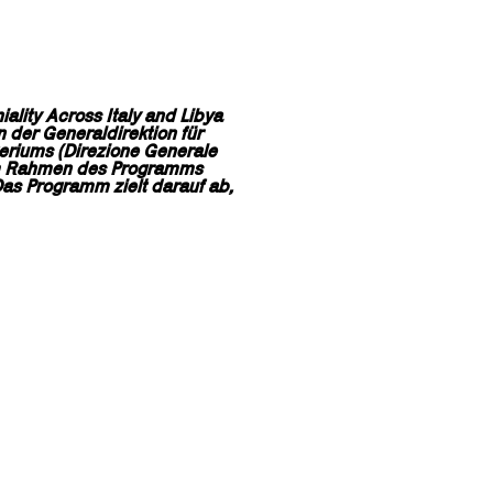
ality Across Italy and Libya
n der Generaldirektion für
steriums (Direzione Generale
 im Rahmen des Programms
Das Programm zielt darauf ab,