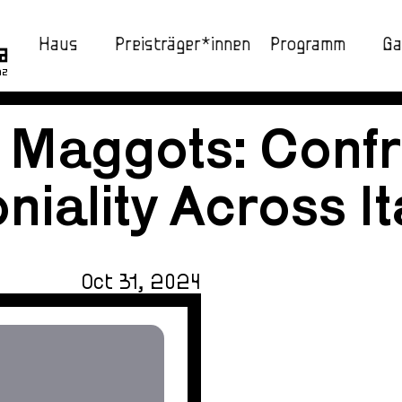
Haus
Preisträger*innen
Programm
Ga
nz
 Maggots: Confr
niality Across I
Oct 31, 2024