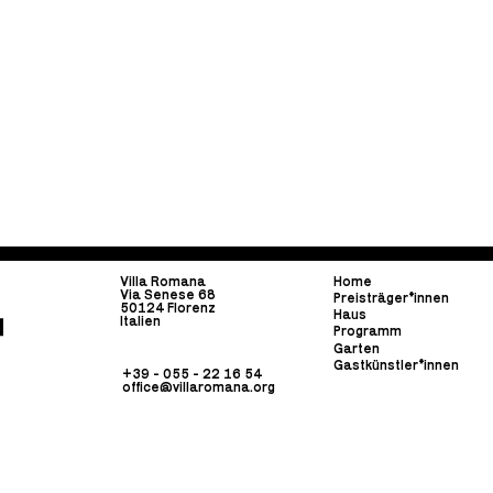
Villa Romana
Home
Via Senese 68
Preisträger*innen
50124 Florenz
Haus
Italien
Programm
Garten
Gastkünstler*innen
+39 - 055 - 22 16 54
office@villaromana.org