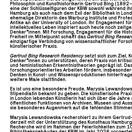
Philosophin und Kunsthistorikerin Gertrud Bing (189
eine der Schlüsselfiguren der KBW sowohl während ih
Hamburg als auch nach dem Exil der Bibliothek in Lon
ehemalige Direktorin des Warburg Institute und Profes
Antike an der University of London. Ihr Engagement für 
intellektuelles Leben inspiriert auch heute noch zeitg
Denker*innen. Mit Forschung, Engagement für die Histor
Freiheit im Mittelpunkt schafft das
Gertrud Bing Resear
einzigartige Verbindung von wissenschaftlicher Forsc
künstlerischer Praxis.
Gertrud Bing Research Residency
setzt sich zum Ziel, 
Denker*innen zu unterstützen, deren Praxis von kritis
und feministischen Erkenntnistheorien geprägt ist. D
forschungsorientiertes Arbeiten fördern, insbesonder
Denken in Kunst- und Wissensproduktionen hinterfrage
weitere Male stattfinden.
Es ist uns eine besondere Freude,
Marysia Lewandow
Stipendiatin bekannt zu geben. Die künstlerische Prax
in London lebenden Künstlerin hat sich über die Jahre
öffentlichen Funktionen von Archiven, Museen und Auss
sie besonderes Augenmerk auf die fehlenden Stimmen 
Marysia Lewandowska recherchiert zu ihrem Gertrud-B
derzeit mit der Unterstützung des Kunsthaus Hamburg 
Recherche wird im Rahmen der Feierlichkeiten zum 1
Bibliotheksgebäudes der KBW im Jahr 2026 vorgestell