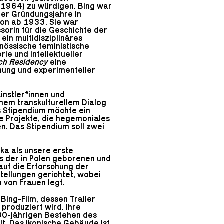
2–1964) zu würdigen. Bing war
rer Gründungsjahre in
don ab 1933. Sie war
sorin für die Geschichte der
ein multidisziplinäres
enössische feministische
ie und intellektueller
ch Residency
eine
hung und experimenteller
Künstler*innen und
chem transkulturellem Dialog
as Stipendium möchte ein
e Projekte, die hegemoniales
n. Das Stipendium soll zwei
ska
als unsere erste
is der in Polen geborenen und
 auf die Erforschung der
tellungen gerichtet, wobei
von Frauen legt.
ing-Film, dessen Trailer
produziert wird. Ihre
00-jährigen Bestehen des
t. Das ikonische Gebäude ist