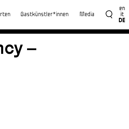
en
rten
Gastkünstler*innen
Media
it
DE
ncy –