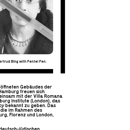
rtrud Bing with Pentel Pen.
röffneten Gebäudes der
 Hamburg freuen sich
insam mit der Villa Romana
rg Institute (London), das
cy
bekannt zu geben. Das
 die im Rahmen des
urg, Florenz und London,
deutsch-jüdischen