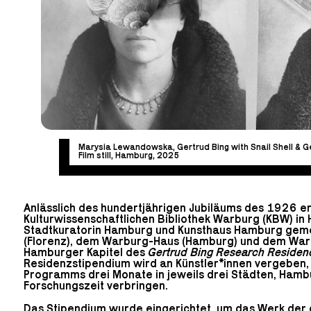
Marysia Lewandowska, Gertrud Bing with Snail Shell & Ge
Film still, Hamburg, 2025
Anlässlich des hundertjährigen Jubiläums des 1926 e
Kulturwissenschaftlichen Bibliothek Warburg (KBW) in
Stadtkuratorin Hamburg und Kunsthaus Hamburg geme
(Florenz), dem Warburg-Haus (Hamburg) und dem Warbu
Hamburger Kapitel des
Gertrud Bing Research Residen
Residenzstipendium wird an Künstler*innen vergeben,
Programms drei Monate in jeweils drei Städten, Hamb
Forschungszeit verbringen.
Das Stipendium wurde eingerichtet, um das Werk der 