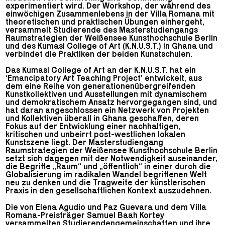
experimentiert wird. Der Workshop, der während des
einwöchigen Zusammenlebens in der Villa Romana mit
theoretischen und praktischen Übungen einhergeht,
versammelt Studierende des Masterstudiengangs
Raumstrategien der Weißensee Kunsthochschule Berlin
und des Kumasi College of Art (K.N.U.S.T.) in Ghana und
verbindet die Praktiken der beiden Kunstschulen.
Das Kumasi College of Art an der K.N.U.S.T. hat ein
‘Emancipatory Art Teaching Project’ entwickelt, aus
dem eine Reihe von generationenübergreifenden
Kunstkollektiven und Ausstellungen mit dynamischem
und demokratischem Ansatz hervorgegangen sind, und
hat daran angeschlossen ein Netzwerk von Projekten
und Kollektiven überall in Ghana geschaffen, deren
Fokus auf der Entwicklung einer nachhaltigen,
kritischen und unbeirrt post-westlichen lokalen
Kunstszene liegt. Der Masterstudiengang
Raumstrategien der Weißensee Kunsthochschule Berlin
setzt sich dagegen mit der Notwendigkeit auseinander,
die Begriffe „Raum“ und „öffentlich“ in einer durch die
Globalisierung im radikalen Wandel begriffenen Welt
neu zu denken und die Tragweite der künstlerischen
Praxis in den gesellschaftlichen Kontext auszudehnen.
Die von Elena Agudio und Paz Guevara und dem Villa
Romana-Preisträger Samuel Baah Kortey
versammelten Studierendengemeinschaften und ihre