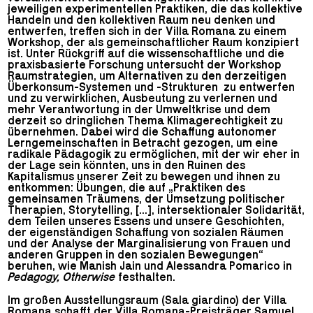
jeweiligen experimentellen Praktiken, die das kollektive
Handeln und den kollektiven Raum neu denken und
entwerfen, treffen sich in der Villa Romana zu einem
Workshop, der als gemeinschaftlicher Raum konzipiert
ist. Unter Rückgriff auf die wissenschaftliche und die
praxisbasierte Forschung untersucht der Workshop
Raumstrategien, um Alternativen zu den derzeitigen
Überkonsum-Systemen und -Strukturen zu entwerfen
und zu verwirklichen, Ausbeutung zu verlernen und
mehr Verantwortung in der Umweltkrise und dem
derzeit so dringlichen Thema Klimagerechtigkeit zu
übernehmen. Dabei wird die Schaffung autonomer
Lerngemeinschaften in Betracht gezogen, um eine
radikale Pädagogik zu ermöglichen, mit der wir eher in
der Lage sein könnten, uns in den Ruinen des
Kapitalismus unserer Zeit zu bewegen und ihnen zu
entkommen: Übungen, die auf „Praktiken des
gemeinsamen Träumens, der Umsetzung politischer
Therapien, Storytelling, [...], intersektionaler Solidarität,
dem Teilen unseres Essens und unsere Geschichten,
der eigenständigen Schaffung von sozialen Räumen
und der Analyse der Marginalisierung von Frauen und
anderen Gruppen in den sozialen Bewegungen“
beruhen, wie Manish Jain und Alessandra Pomarico in
Pedagogy, Otherwise
festhalten.
Im großen Ausstellungsraum (Sala giardino) der Villa
Romana schafft der Villa Romana-Preisträger Samuel