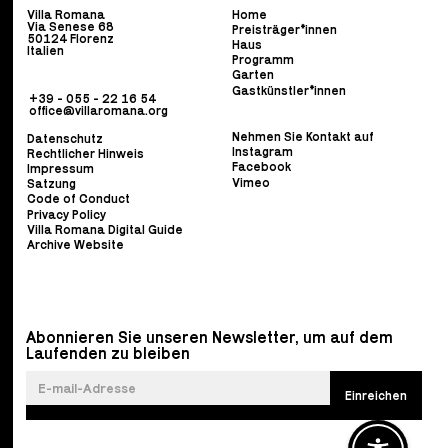
Villa Romana
Home
Via Senese 68
Preisträger*innen
50124 Florenz
Haus
Italien
Programm
Garten
Gastkünstler*innen
+39 - 055 - 22 16 54
office@villaromana.org
Nehmen Sie Kontakt auf
Datenschutz
Instagram
Rechtlicher Hinweis
Facebook
Impressum
Vimeo
Satzung
Code of Conduct
Privacy Policy
Villa Romana Digital Guide
Archive Website
Abonnieren Sie unseren Newsletter, um auf dem
Laufenden zu bleiben