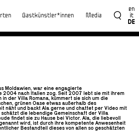
en
rten
Gastkünstler*innen
Media
it
DE
us Moldawien, war eine engagierte
e 2004 nach Italien zog. Seit 2007 lebt sie mit ihrem
n in der Villa Romana, kümmert sie sich um die
ischen, grünen Oase etwas außerhalb des
eit näht und backt Ala gerne und chattet per Video mit
e schätzt die lebendige Gemeinschaft der Villa
de findet sie zu Hause bei Victor. Ala, die liebevoll
 genannt wird, ist durch ihre kompetente Anwesenheit
entlicher Bestandteil dieses von allen so geschätzten