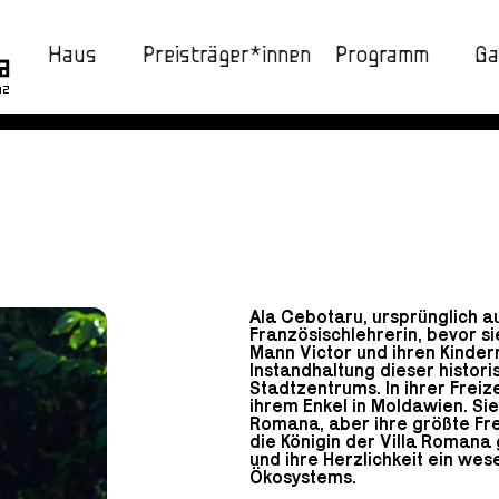
Haus
Preisträger*innen
Programm
Ga
nz
Ala Cebotaru, ursprünglich a
Französischlehrerin, bevor si
Mann Victor und ihren Kinder
Instandhaltung dieser histor
Stadtzentrums. In ihrer Freiz
ihrem Enkel in Moldawien. Si
Romana, aber ihre größte Freu
die Königin der Villa Romana
und ihre Herzlichkeit ein wes
Ökosystems.