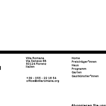
Villa Romana
Home
Via Senese 68
Preisträger*innen
50124 Florenz
Haus
Italien
Programm
Garten
Gastkünstler*innen
+39 - 055 - 22 16 54
office@villaromana.org
Abonnieren Sie uns