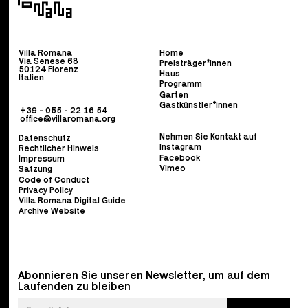
Villa Romana
Home
Via Senese 68
Preisträger*innen
50124 Florenz
Haus
Italien
Programm
Garten
Gastkünstler*innen
+39 - 055 - 22 16 54
office@villaromana.org
Nehmen Sie Kontakt auf
Datenschutz
Instagram
Rechtlicher Hinweis
Facebook
Impressum
Vimeo
Satzung
Code of Conduct
Privacy Policy
Villa Romana Digital Guide
Archive Website
Abonnieren Sie unseren Newsletter, um auf dem
Laufenden zu bleiben