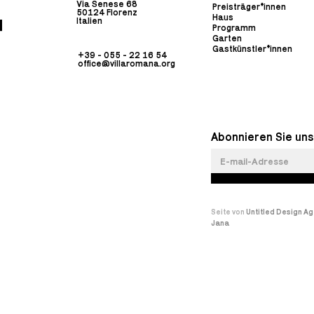
Via Senese 68
Preisträger*innen
50124 Florenz
Haus
Italien
Programm
Garten
Gastkünstler*innen
+39 - 055 - 22 16 54
office@villaromana.org
Abonnieren Sie uns
Seite von
Untitled Design A
Jana