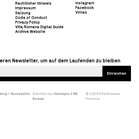
Instagram
Rechtlicher Hinweis
Facebook
Impressum
Vimeo
Satzung
Code of Conduct
Privacy Policy
Villa Romana Digital Guide
Archive Website
eren Newsletter, um auf dem Laufenden zu bleiben
gency
×
Noureddine
Schriften von
Velvetyne
&
BB
© 2024 Villa Romana
Bureau
Florence