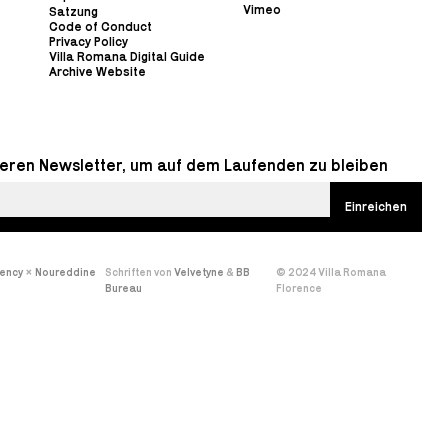
Vimeo
Satzung
Code of Conduct
Privacy Policy
Villa Romana Digital Guide
Archive Website
eren Newsletter, um auf dem Laufenden zu bleiben
gency
×
Noureddine
Schriften von
Velvetyne
&
BB
© 2024 Villa Romana
Bureau
Florence