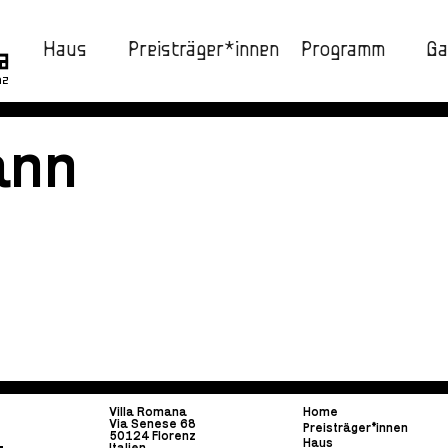
Haus
Preisträger*innen
Programm
Ga
nz
ann
Villa Romana
Home
Via Senese 68
Preisträger*innen
50124 Florenz
Haus
Italien