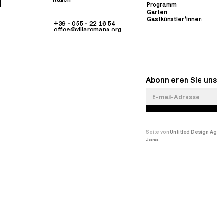
Programm
Garten
Gastkünstler*innen
+39 - 055 - 22 16 54
office@villaromana.org
Abonnieren Sie uns
Seite von
Untitled Design A
Jana