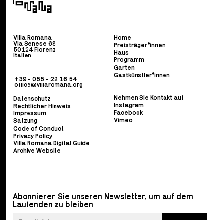
Villa Romana
Home
Via Senese 68
Preisträger*innen
50124 Florenz
Haus
Italien
Programm
Garten
Gastkünstler*innen
+39 - 055 - 22 16 54
office@villaromana.org
Nehmen Sie Kontakt auf
Datenschutz
Instagram
Rechtlicher Hinweis
Facebook
Impressum
Vimeo
Satzung
Code of Conduct
Privacy Policy
Villa Romana Digital Guide
Archive Website
Abonnieren Sie unseren Newsletter, um auf dem
Laufenden zu bleiben