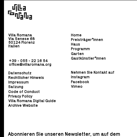
Villa Romana
Home
Via Senese 68
Preisträger*innen
50124 Florenz
Haus
Italien
Programm
Garten
Gastkünstler*innen
+39 - 055 - 22 16 54
office@villaromana.org
Nehmen Sie Kontakt auf
Datenschutz
Instagram
Rechtlicher Hinweis
Facebook
Impressum
Vimeo
Satzung
Code of Conduct
Privacy Policy
Villa Romana Digital Guide
Archive Website
Abonnieren Sie unseren Newsletter, um auf dem