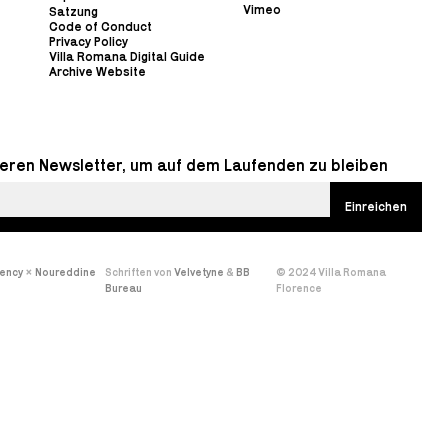
Vimeo
Satzung
Code of Conduct
Privacy Policy
Villa Romana Digital Guide
Archive Website
eren Newsletter, um auf dem Laufenden zu bleiben
gency
×
Noureddine
Schriften von
Velvetyne
&
BB
© 2024 Villa Romana
Bureau
Florence