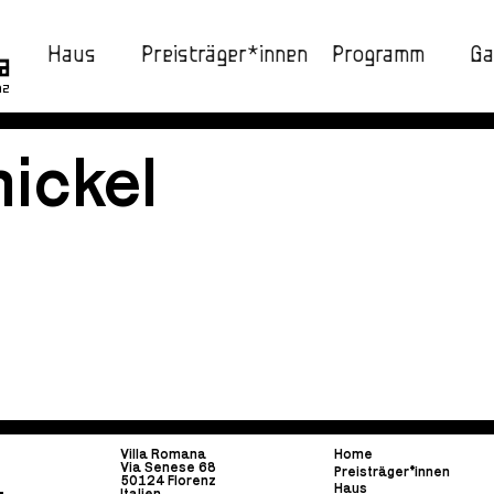
Haus
Preisträger*innen
Programm
Ga
nz
ickel
Villa Romana
Home
Via Senese 68
Preisträger*innen
50124 Florenz
Haus
Italien