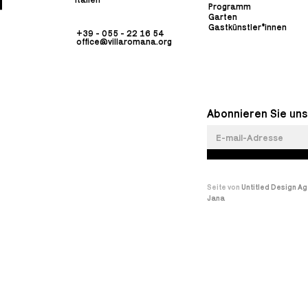
Programm
Garten
Gastkünstler*innen
+39 - 055 - 22 16 54
office@villaromana.org
Abonnieren Sie uns
Seite von
Untitled Design A
Jana