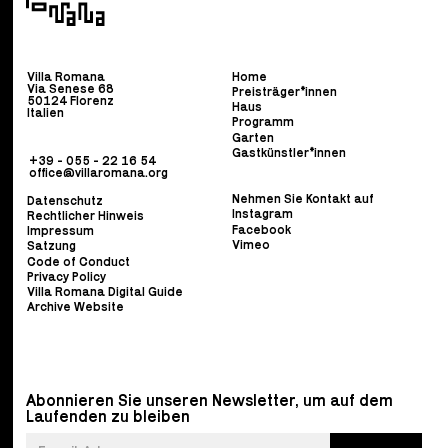
Villa Romana
Home
Via Senese 68
Preisträger*innen
50124 Florenz
Haus
Italien
Programm
Garten
Gastkünstler*innen
+39 - 055 - 22 16 54
office@villaromana.org
Nehmen Sie Kontakt auf
Datenschutz
Instagram
Rechtlicher Hinweis
Facebook
Impressum
Vimeo
Satzung
Code of Conduct
Privacy Policy
Villa Romana Digital Guide
Archive Website
Abonnieren Sie unseren Newsletter, um auf dem
Laufenden zu bleiben