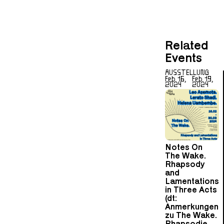
Related
Events
AUSSTELLUNG
Feb 16,
Feb 19,
2024
2024
Notes On
The Wake.
Rhapsody
and
Lamentations
in Three Acts
(dt:
Anmerkungen
zu The Wake.
Rhapsodie