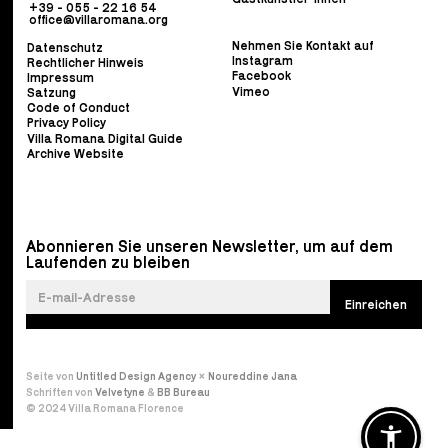
+39 - 055 - 22 16 54
office@villaromana.org
Nehmen Sie Kontakt auf
Datenschutz
Instagram
Rechtlicher Hinweis
Facebook
Impressum
Vimeo
Satzung
Code of Conduct
Privacy Policy
Villa Romana Digital Guide
Archive Website
Abonnieren Sie unseren Newsletter, um auf dem
Laufenden zu bleiben
Seite von
Untitled Design Agency
×
Noureddine Jana
Schriften von
Velvetyne
&
BB Bureau
© 2024 Villa Romana Florence