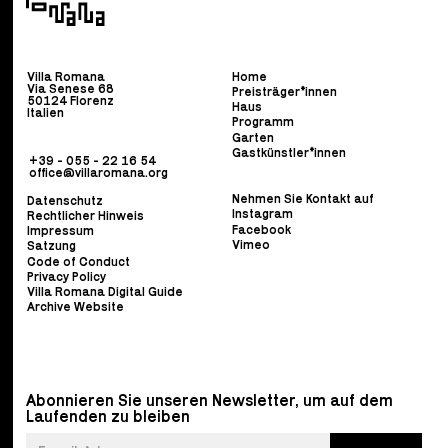
Villa Romana
Home
Via Senese 68
Preisträger*innen
50124 Florenz
Haus
Italien
Programm
Garten
Gastkünstler*innen
+39 - 055 - 22 16 54
office@villaromana.org
Nehmen Sie Kontakt auf
Datenschutz
Instagram
Rechtlicher Hinweis
Facebook
Impressum
Vimeo
Satzung
Code of Conduct
Privacy Policy
Villa Romana Digital Guide
Archive Website
Abonnieren Sie unseren Newsletter, um auf dem
Laufenden zu bleiben