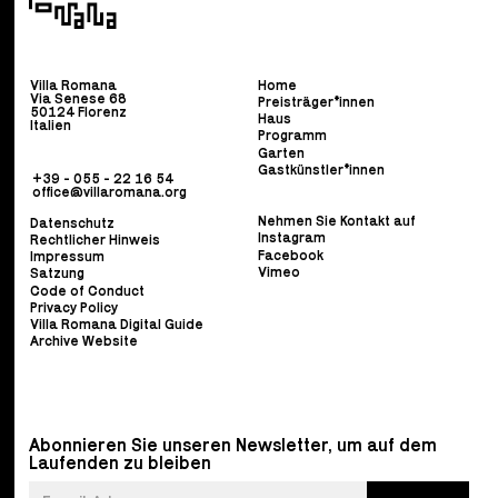
Villa Romana
Home
Via Senese 68
Preisträger*innen
50124 Florenz
Haus
Italien
Programm
Garten
Gastkünstler*innen
+39 - 055 - 22 16 54
office@villaromana.org
Nehmen Sie Kontakt auf
Datenschutz
Instagram
Rechtlicher Hinweis
Facebook
Impressum
Vimeo
Satzung
Code of Conduct
Privacy Policy
Villa Romana Digital Guide
Archive Website
Abonnieren Sie unseren Newsletter, um auf dem
Laufenden zu bleiben