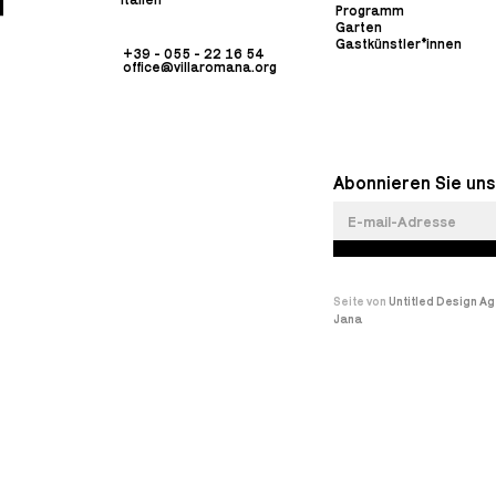
Programm
Garten
Gastkünstler*innen
+39 - 055 - 22 16 54
office@villaromana.org
Abonnieren Sie uns
Seite von
Untitled Design A
Jana