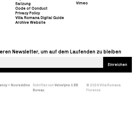
Vimeo
Satzung
Code of Conduct
Privacy Policy
Villa Romana Digital Guide
Archive Website
eren Newsletter, um auf dem Laufenden zu bleiben
gency
×
Noureddine
Schriften von
Velvetyne
&
BB
© 2024 Villa Romana
Bureau
Florence