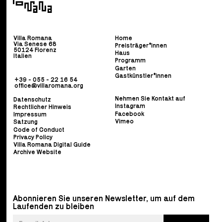
Villa Romana
Home
Via Senese 68
Preisträger*innen
50124 Florenz
Haus
Italien
Programm
Garten
Gastkünstler*innen
+39 - 055 - 22 16 54
office@villaromana.org
Nehmen Sie Kontakt auf
Datenschutz
Instagram
Rechtlicher Hinweis
Facebook
Impressum
Vimeo
Satzung
Code of Conduct
Privacy Policy
Villa Romana Digital Guide
Archive Website
Abonnieren Sie unseren Newsletter, um auf dem
Laufenden zu bleiben