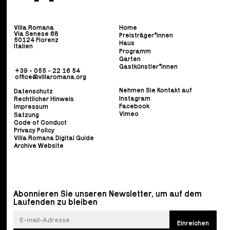
Villa Romana
Home
Via Senese 68
Preisträger*innen
50124 Florenz
Haus
Italien
Programm
Garten
Gastkünstler*innen
+39 - 055 - 22 16 54
office@villaromana.org
Nehmen Sie Kontakt auf
Datenschutz
Instagram
Rechtlicher Hinweis
Facebook
Impressum
Vimeo
Satzung
Code of Conduct
Privacy Policy
Villa Romana Digital Guide
Archive Website
Abonnieren Sie unseren Newsletter, um auf dem
Laufenden zu bleiben