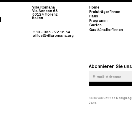
Villa Romana
Home
Via Senese 68
Preisträger*innen
50124 Florenz
Haus
Italien
Programm
Garten
Gastkünstler*innen
+39 - 055 - 22 16 54
office@villaromana.org
Abonnieren Sie uns
Seite von
Untitled Design A
Jana