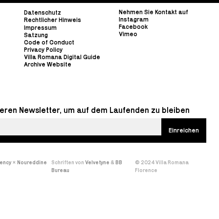
Nehmen Sie Kontakt auf
Datenschutz
Instagram
Rechtlicher Hinweis
Facebook
Impressum
Vimeo
Satzung
Code of Conduct
Privacy Policy
Villa Romana Digital Guide
Archive Website
eren Newsletter, um auf dem Laufenden zu bleiben
gency
×
Noureddine
Schriften von
Velvetyne
&
BB
© 2024 Villa Romana
Bureau
Florence