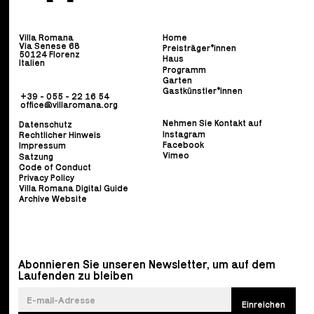
Villa Romana
Home
Via Senese 68
Preisträger*innen
50124 Florenz
Haus
Italien
Programm
Garten
Gastkünstler*innen
+39 - 055 - 22 16 54
office@villaromana.org
Nehmen Sie Kontakt auf
Datenschutz
Instagram
Rechtlicher Hinweis
Facebook
Impressum
Vimeo
Satzung
Code of Conduct
Privacy Policy
Villa Romana Digital Guide
Archive Website
Abonnieren Sie unseren Newsletter, um auf dem
Laufenden zu bleiben