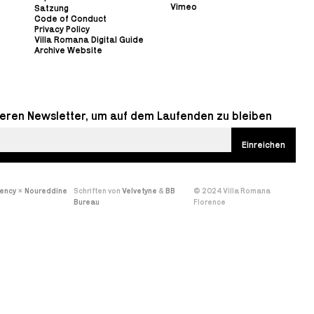
Vimeo
Satzung
Code of Conduct
Privacy Policy
Villa Romana Digital Guide
Archive Website
eren Newsletter, um auf dem Laufenden zu bleiben
gency
×
Noureddine
Schriften von
Velvetyne
&
BB
© 2024 Villa Romana
Bureau
Florence