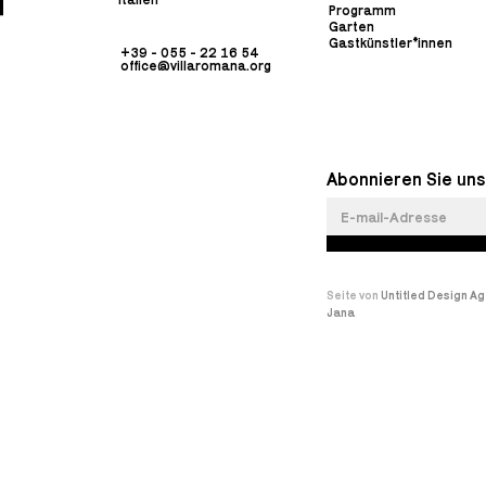
Programm
Garten
Gastkünstler*innen
+39 - 055 - 22 16 54
office@villaromana.org
Abonnieren Sie uns
Seite von
Untitled Design A
Jana