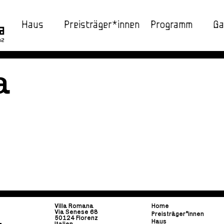
Haus
Preisträger*innen
Programm
Ga
nz
a
Villa Romana
Home
Via Senese 68
Preisträger*innen
50124 Florenz
Haus
Italien