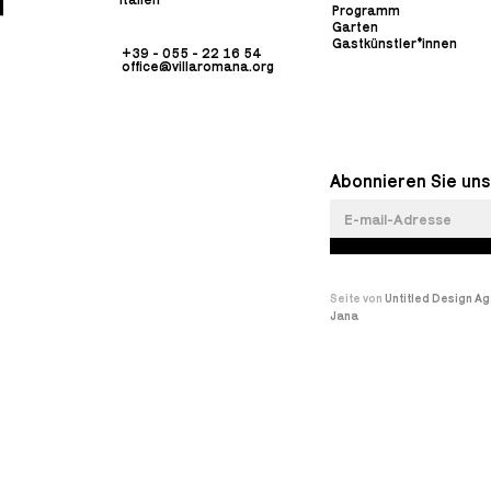
Programm
Garten
Gastkünstler*innen
+39 - 055 - 22 16 54
office@villaromana.org
Abonnieren Sie uns
Seite von
Untitled Design A
Jana