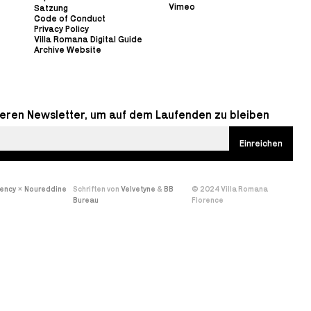
Vimeo
Satzung
Code of Conduct
Privacy Policy
Villa Romana Digital Guide
Archive Website
eren Newsletter, um auf dem Laufenden zu bleiben
gency
×
Noureddine
Schriften von
Velvetyne
&
BB
© 2024 Villa Romana
Bureau
Florence