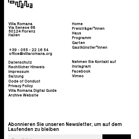
Villa Romana
Home
Via Senese 68
Preisträger*innen
50124 Florenz
Haus
Italien
Programm
Garten
Gastkünstler*innen
+39 - 055 - 22 16 54
office@villaromana.org
Nehmen Sie Kontakt auf
Datenschutz
Instagram
Rechtlicher Hinweis
Facebook
Impressum
Vimeo
Satzung
Code of Conduct
Privacy Policy
Villa Romana Digital Guide
Archive Website
Abonnieren Sie unseren Newsletter, um auf dem
Laufenden zu bleiben