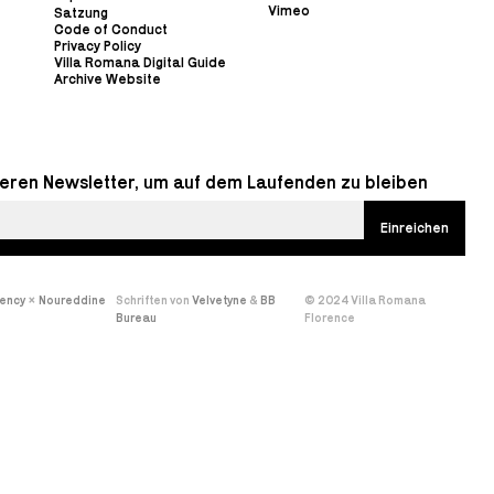
Vimeo
Satzung
Code of Conduct
Privacy Policy
Villa Romana Digital Guide
Archive Website
eren Newsletter, um auf dem Laufenden zu bleiben
gency
×
Noureddine
Schriften von
Velvetyne
&
BB
© 2024 Villa Romana
Bureau
Florence