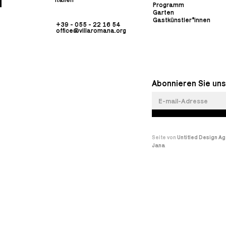
Programm
Garten
Gastkünstler*innen
+39 - 055 - 22 16 54
office@villaromana.org
Abonnieren Sie uns
Seite von
Untitled Design A
Jana