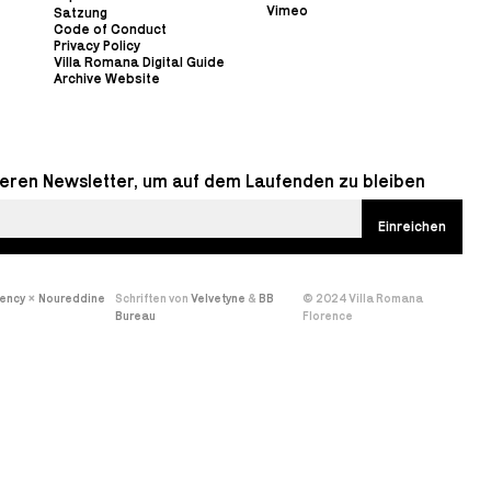
Vimeo
Satzung
Code of Conduct
Privacy Policy
Villa Romana Digital Guide
Archive Website
eren Newsletter, um auf dem Laufenden zu bleiben
gency
×
Noureddine
Schriften von
Velvetyne
&
BB
© 2024 Villa Romana
Bureau
Florence