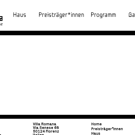
Haus
Preisträger*innen
Programm
Ga
nz
Villa Romana
Home
Via Senese 68
Preisträger*innen
50124 Florenz
Haus
Italien