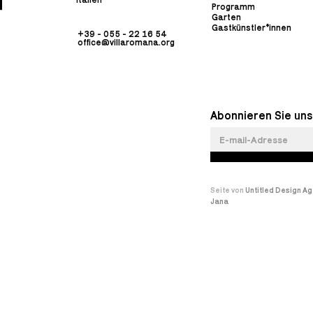
Programm
Garten
Gastkünstler*innen
+39 - 055 - 22 16 54
office@villaromana.org
Abonnieren Sie uns
Seite von
Untitled Design A
Jana