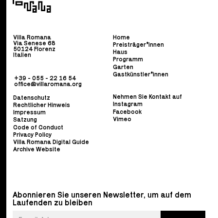
Villa Romana
Home
Via Senese 68
Preisträger*innen
50124 Florenz
Haus
Italien
Programm
Garten
Gastkünstler*innen
+39 - 055 - 22 16 54
office@villaromana.org
Nehmen Sie Kontakt auf
Datenschutz
Instagram
Rechtlicher Hinweis
Facebook
Impressum
Vimeo
Satzung
Code of Conduct
Privacy Policy
Villa Romana Digital Guide
Archive Website
Abonnieren Sie unseren Newsletter, um auf dem
Laufenden zu bleiben