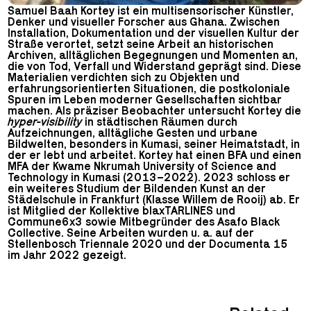
Samuel Baah Kortey ist ein multisensorischer Künstler,
Denker und visueller Forscher aus Ghana. Zwischen
Installation, Dokumentation und der visuellen Kultur der
Straße verortet, setzt seine Arbeit an historischen
Archiven, alltäglichen Begegnungen und Momenten an,
die von Tod, Verfall und Widerstand geprägt sind. Diese
Materialien verdichten sich zu Objekten und
erfahrungsorientierten Situationen, die postkoloniale
Spuren im Leben moderner Gesellschaften sichtbar
machen. Als präziser Beobachter untersucht Kortey die
hyper-visibility
in städtischen Räumen durch
Aufzeichnungen, alltägliche Gesten und urbane
Bildwelten, besonders in Kumasi, seiner Heimatstadt, in
der er lebt und arbeitet. Kortey hat einen BFA und einen
MFA der Kwame Nkrumah University of Science and
Technology in Kumasi (2013–2022). 2023 schloss er
ein weiteres Studium der Bildenden Kunst an der
Städelschule in Frankfurt (Klasse Willem de Rooij) ab. Er
ist Mitglied der Kollektive blaxTARLINES und
Commune6x3 sowie Mitbegründer des Asafo Black
Collective. Seine Arbeiten wurden u. a. auf der
Stellenbosch Triennale 2020 und der Documenta 15
im Jahr 2022 gezeigt.