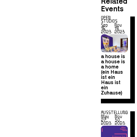
Related
Events
OPEN
STUDIOS
Sep
Nov
16,
19,
2023
2023
a house is
a house is
a home
(ein Haus
ist ein
Haus ist
ein
Zuhause)
AUSSTELLUNG
May
Nov
27,
30,
2023
2023