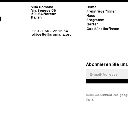
Villa Romana
Home
Via Senese 68
Preisträger*innen
50124 Florenz
Haus
Italien
Programm
Garten
Gastkünstler*innen
+39 - 055 - 22 16 54
office@villaromana.org
Abonnieren Sie uns
Seite von
Untitled Design A
Jana