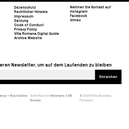
Nehmen Sie Kontakt auf
Datenschutz
Instagram
Rechtlicher Hinweis
Facebook
Impressum
Vimeo
Satzung
Code of Conduct
Privacy Policy
Villa Romana Digital Guide
Archive Website
eren Newsletter, um auf dem Laufenden zu bleiben
gency
×
Noureddine
Schriften von
Velvetyne
&
BB
© 2024 Villa Romana
Bureau
Florence