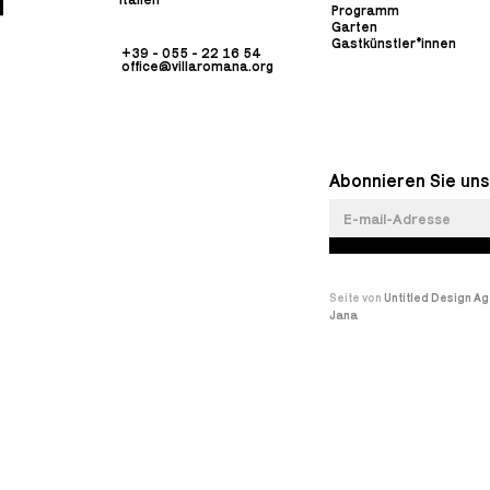
Programm
Garten
Gastkünstler*innen
+39 - 055 - 22 16 54
office@villaromana.org
Abonnieren Sie uns
Seite von
Untitled Design A
Jana