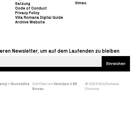
Vimeo
Satzung
Code of Conduct
Privacy Policy
Villa Romana Digital Guide
Archive Website
eren Newsletter, um auf dem Laufenden zu bleiben
gency
×
Noureddine
Schriften von
Velvetyne
&
BB
© 2024 Villa Romana
Bureau
Florence