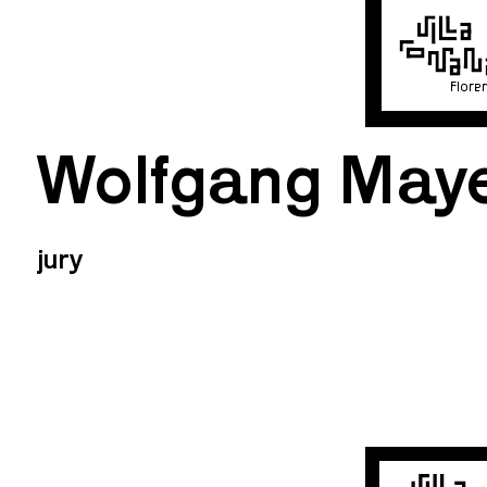
Flore
Wolfgang May
jury