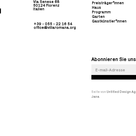
Via Senese 68
Preisträger*innen
50124 Florenz
Haus
Italien
Programm
Garten
Gastkünstler*innen
+39 - 055 - 22 16 54
office@villaromana.org
Abonnieren Sie uns
Seite von
Untitled Design A
Jana