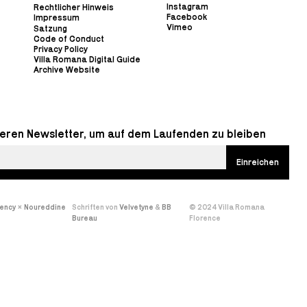
Instagram
Rechtlicher Hinweis
Facebook
Impressum
Vimeo
Satzung
Code of Conduct
Privacy Policy
Villa Romana Digital Guide
Archive Website
eren Newsletter, um auf dem Laufenden zu bleiben
gency
×
Noureddine
Schriften von
Velvetyne
&
BB
© 2024 Villa Romana
Bureau
Florence