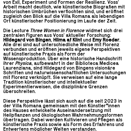
von Exil, Experiment und Formen der Resilienz. Voss’
Arbeit macht deutlich, wie künstlerische Biografien mit
historischen Umbrüchen verflochten sind, und eröffnet
zugleich den Blick auf die Villa Romana als lebendigen
Ort künstlerischer Positionierung im Laufe der Zeit.
Die Lecture
Three Women in Florence
widmet sich drei
zentralen Figuren aus Voss’ aktueller Forschung:
Hildegard von Bingen
,
Hilma af Klint
und
Emy Roeder
.
Alle drei sind auf unterschiedliche Weise mit Florenz
verbunden und eröffnen jeweils eigene Perspektiven
auf künstlerische Praxis als Form der
Wissensproduktion. Über eine historische Handschrift
ihrer
Physica
, aufbewahrt in der Biblioteca Medicea
Laurenziana, sind Hildegard von Bingens visionäre
Schriften und naturwissenschaftlichen Untersuchungen
mit Florenz verknüpft. Sie verweisen auf eine lange
Tradition künstlerischer und intellektueller
Experimentierweisen, die disziplinäre Grenzen
überschreiten.
Diese Perspektive lässt sich auch auf die seit 2023 in
der Villa Romana gemeinsam mit den Künstler*innen
des Hauses entwickelte Auseinandersetzung mit
Heilpflanzen und ökologischen Wahrnehmungsformen
übertragen. Dabei werden Kultivieren und Pflegen als
künstlerische Praxis sowie als Form des Erfahrens und
Entwerfens möglicher Welten verstanden.