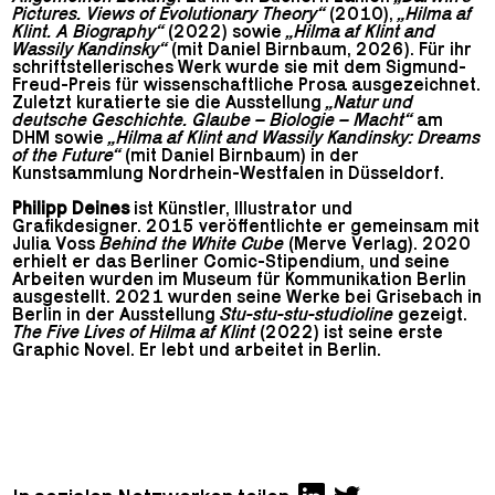
Pictures. Views of Evolutionary Theory“
(2010),
„Hilma af
Klint. A Biography“
(2022) sowie
„Hilma af Klint and
Wassily Kandinsky“
(mit Daniel Birnbaum, 2026). Für ihr
schriftstellerisches Werk wurde sie mit dem Sigmund-
Freud-Preis für wissenschaftliche Prosa ausgezeichnet.
Zuletzt kuratierte sie die Ausstellung
„Natur und
deutsche Geschichte. Glaube – Biologie – Macht“
am
DHM sowie
„Hilma af Klint and Wassily Kandinsky: Dreams
of the Future“
(mit Daniel Birnbaum) in der
Kunstsammlung Nordrhein-Westfalen in Düsseldorf.
Philipp Deines
ist Künstler, Illustrator und
Grafikdesigner. 2015 veröffentlichte er gemeinsam mit
Julia Voss
Behind the White Cube
(Merve Verlag). 2020
erhielt er das Berliner Comic-Stipendium, und seine
Arbeiten wurden im Museum für Kommunikation Berlin
ausgestellt. 2021 wurden seine Werke bei Grisebach in
Berlin in der Ausstellung
Stu-stu-stu-studioline
gezeigt.
The Five Lives of Hilma af Klint
(2022) ist seine erste
Graphic Novel. Er lebt und arbeitet in Berlin.