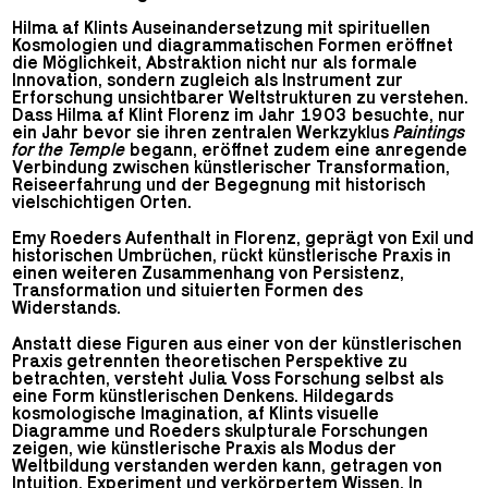
Hilma af Klints Auseinandersetzung mit spirituellen
Kosmologien und diagrammatischen Formen eröffnet
die Möglichkeit, Abstraktion nicht nur als formale
Innovation, sondern zugleich als Instrument zur
Erforschung unsichtbarer Weltstrukturen zu verstehen.
Dass Hilma af Klint Florenz im Jahr 1903 besuchte, nur
ein Jahr bevor sie ihren zentralen Werkzyklus
Paintings
for the Temple
begann, eröffnet zudem eine anregende
Verbindung zwischen künstlerischer Transformation,
Reiseerfahrung und der Begegnung mit historisch
vielschichtigen Orten.
Emy Roeders Aufenthalt in Florenz, geprägt von Exil und
historischen Umbrüchen, rückt künstlerische Praxis in
einen weiteren Zusammenhang von Persistenz,
Transformation und situierten Formen des
Widerstands.
Anstatt diese Figuren aus einer von der künstlerischen
Praxis getrennten theoretischen Perspektive zu
betrachten, versteht Julia Voss Forschung selbst als
eine Form künstlerischen Denkens. Hildegards
kosmologische Imagination, af Klints visuelle
Diagramme und Roeders skulpturale Forschungen
zeigen, wie künstlerische Praxis als Modus der
Weltbildung verstanden werden kann, getragen von
Intuition, Experiment und verkörpertem Wissen. In