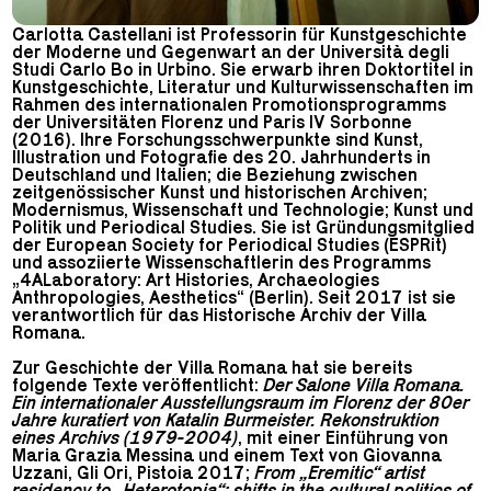
Carlotta Castellani ist Professorin für Kunstgeschichte
der Moderne und Gegenwart an der Università degli
Studi Carlo Bo in Urbino. Sie erwarb ihren Doktortitel in
Kunstgeschichte, Literatur und Kulturwissenschaften im
Rahmen des internationalen Promotionsprogramms
der Universitäten Florenz und Paris IV Sorbonne
(2016). Ihre Forschungsschwerpunkte sind Kunst,
Illustration und Fotografie des 20. Jahrhunderts in
Deutschland und Italien; die Beziehung zwischen
zeitgenössischer Kunst und historischen Archiven;
Modernismus, Wissenschaft und Technologie; Kunst und
Politik und Periodical Studies. Sie ist Gründungsmitglied
der European Society for Periodical Studies (ESPRit)
und assoziierte Wissenschaftlerin des Programms
„4ALaboratory: Art Histories, Archaeologies
Anthropologies, Aesthetics“ (Berlin). Seit 2017 ist sie
verantwortlich für das Historische Archiv der Villa
Romana.
Zur Geschichte der Villa Romana hat sie bereits
folgende Texte veröffentlicht:
Der Salone Villa Romana.
Ein internationaler Ausstellungsraum im Florenz der 80er
Jahre kuratiert von Katalin Burmeister.
Rekonstruktion
eines Archivs (1979-2004)
, mit einer Einführung von
Maria Grazia Messina und einem Text von Giovanna
Uzzani, Gli Ori, Pistoia 2017;
From „Eremitic“ artist
residency to „Heterotopia“: shifts in the cultural politics of