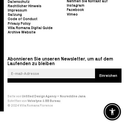
Nehmen Sie Kontakt auf
Datenschutz
Instagram
Rechtlicher Hinweis
Facebook
Impressum
Vimeo
Satzung
Code of Conduct
Privacy Policy
Villa Romana Digital Guide
Archive Website
Abonnieren Sie unseren Newsletter, um auf dem
Laufenden zu bleiben
Seite von
Untitled Design Agency
×
Noureddine Jana
Schriften von
Velvetyne
&
BB Bureau
© 2024 Villa Romana Florence