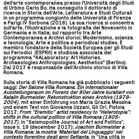
dell'arte contemporanea presso l'Università degli Studi
di Urbino Carlo Bo. Ha conseguito il dottorato di
ricerca in Storia dell'Arte, Letteratura e Studi Culturali
in un programma congiunto delle Università di Firenze
e Parigi IV Sorbona (2016). La sua ricerca si concentra
sull'arte, l'illustrazione e la fotografia del Novecento in
Germania e in Italia; sul rapporto tra Arte
Contemporanea e Archivi storici; Modernismo, scienza
e tecnologia; Arte e politica e periodical studies. È
membro fondatore della Società Europea per gli Studi
sui Periodici (ESPRit) e studiosa associata del
programma "4ALaboratory: Art Histories,
Archaeologies Anthropologies, Aesthetics" (Berlino).
Dal 2017 è responsabile dell’Archivio storico di Villa
Romana.
Sulla storia di Villa Romana ha già pubblicato i seguenti
saggi:
Der Salone Villa Romana. Ein internationaler
Ausstellungsraum im Florenz der 80er Jahre kuratiert von
Katalin Burmeister. Rekonstruktion eines Archivs (1979-
2004)
, mit einer Einführung von Maria Grazia Messina
und einem Text von Giovanna Uzzani, Gli Ori, Pistoia
2017;
From “Eremitic” artist residency to “Heterotopia”:
shifts in the cultural politics of Villa Romana (1905-
2017)
, in “Seismopolite Journal of Art and Politics”,
issue n. 19 (december 2017);
Joachim Burmeister a
Villa Romana: la mostra ‘Materiali del Linguaggio’ nel
contesto fiorentino degli anni Settanta
, in “Una città in