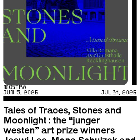
MOSTRA
JUN 5, 2026
JUL 31, 2026
Tales of Traces, Stones and
Moonlight : the “junger
westen” art prize winners
Jeewi Lee, Mona Schulzek and