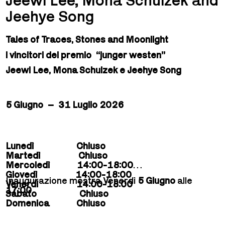
Jeehye Song
Tales of Traces, Stones and Moonlight
i vincitori del premio “junger westen”
Jeewi Lee, Mona Schulzek e Jeehye Song
5 Giugno – 31 Luglio 2026
Lunedì Chiuso
Martedì Chiuso
Mercoledì 14:00-18:00
Giovedì 14:00-18:00
Inaugurazione mostra Venerdì
5 Giugno
alle
Venerdì 14:00-18:00
17:00
Sabato Chiuso
Domenica Chiuso