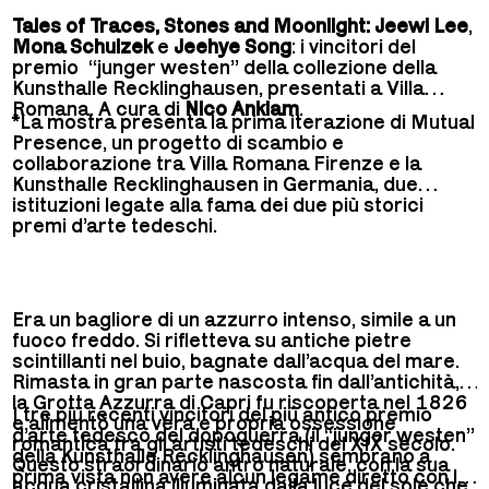
Tales of Traces, Stones and Moonlight:
Jeewi Lee
,
Mona Schulzek
e
Jeehye Song
: i vincitori del
premio “junger westen” della collezione della
Kunsthalle Recklinghausen, presentati a Villa
Romana. A cura di
Nico Anklam
.
*La mostra presenta la prima iterazione di Mutual
Presence, un progetto di scambio e
collaborazione tra Villa Romana Firenze e la
Kunsthalle Recklinghausen in Germania, due
istituzioni legate alla fama dei due più storici
premi d’arte tedeschi.
Era un bagliore di un azzurro intenso, simile a un
fuoco freddo. Si rifletteva su antiche pietre
scintillanti nel buio, bagnate dall’acqua del mare.
Rimasta in gran parte nascosta fin dall’antichità,
la Grotta Azzurra di Capri fu riscoperta nel 1826
I tre più recenti vincitori del più antico premio
e alimentò una vera e propria ossessione
d’arte tedesco del dopoguerra (il “junger westen”
romantica tra gli artisti tedeschi del XIX secolo.
della Kunsthalle Recklinghausen) sembrano a
Questo straordinario antro naturale, con la sua
prima vista non avere alcun legame diretto con le
acqua cristallina illuminata dalla luce del sole che