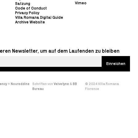
Vimeo
Satzung
Code of Conduct
Privacy Policy
Villa Romana Digital Guide
Archive Website
eren Newsletter, um auf dem Laufenden zu bleiben
gency
×
Noureddine
Schriften von
Velvetyne
&
BB
© 2024 Villa Romana
Bureau
Florence