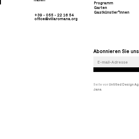
Programm
Garten
Gastkünstler*innen
+39 - 055 - 22 16 54
office@villaromana.org
Abonnieren Sie uns
Seite von
Untitled Design A
Jana