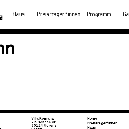
Haus
Preisträger*innen
Programm
Ga
nz
nn
Villa Romana
Home
Via Senese 68
Preisträger*innen
50124 Florenz
Haus
Italien