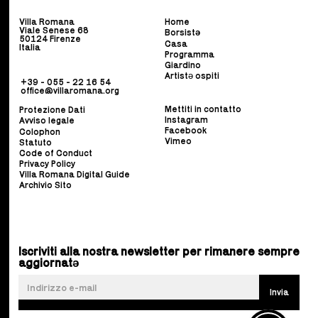
Villa Romana
Home
Viale Senese 68
Borsist
ə
50124 Firenze
Casa
Italia
Programma
Giardino
Artistə ospiti
+39 - 055 - 22 16 54
office@villaromana.org
Mettiti in contatto
Protezione Dati
Instagram
Avviso legale
Facebook
Colophon
Vimeo
Statuto
Code of Conduct
Privacy Policy
Villa Romana Digital Guide
Archivio Sito
Iscriviti alla nostra newsletter per rimanere sempre
aggiornatə