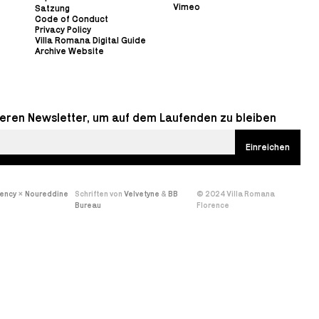
Vimeo
Satzung
Code of Conduct
Privacy Policy
Villa Romana Digital Guide
Archive Website
eren Newsletter, um auf dem Laufenden zu bleiben
gency
×
Noureddine
Schriften von
Velvetyne
&
BB
© 2024 Villa Romana
Bureau
Florence