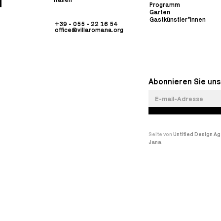
Programm
Garten
Gastkünstler*innen
+39 - 055 - 22 16 54
office@villaromana.org
Abonnieren Sie uns
Seite von
Untitled Design A
Jana