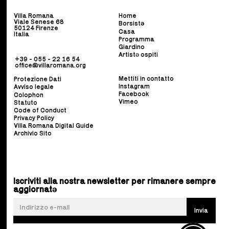
Villa Romana
Home
Viale Senese 68
Borsist
ə
50124 Firenze
Casa
Italia
Programma
Giardino
Artistə ospiti
+39 - 055 - 22 16 54
office@villaromana.org
Mettiti in contatto
Protezione Dati
Instagram
Avviso legale
Facebook
Colophon
Vimeo
Statuto
Code of Conduct
Privacy Policy
Villa Romana Digital Guide
Archivio Sito
Iscriviti alla nostra newsletter per rimanere sempre
aggiornatə