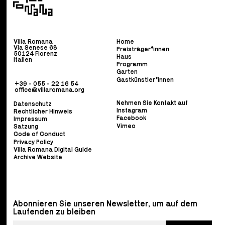
Villa Romana
Home
Via Senese 68
Preisträger*innen
50124 Florenz
Haus
Italien
Programm
Garten
Gastkünstler*innen
+39 - 055 - 22 16 54
office@villaromana.org
Nehmen Sie Kontakt auf
Datenschutz
Instagram
Rechtlicher Hinweis
Facebook
Impressum
Vimeo
Satzung
Code of Conduct
Privacy Policy
Villa Romana Digital Guide
Archive Website
Abonnieren Sie unseren Newsletter, um auf dem
Laufenden zu bleiben