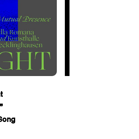
t
”
Song