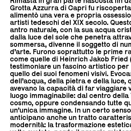
Rimasta in gran parte nascosta fin dal
Grotta Azzurra di Capri fu riscopert
alimentò una vera e propria ossessio
artisti tedeschi del XIX secolo. Quest
antro naturale, con la sua acqua crist
dalla luce del sole che penetra attr
sommersa, divenne il soggetto di n
d’arte. Furono soprattutto le prime r
come quelle di Heinrich Jakob Fried 
testimoniare un fascino artistico per 
quello dei suoi fenomeni visivi. Evoc
dell’acqua, della pietra e della luce,
avevano la capacità di far viaggiare 
luogo immaginabile: dal centro della T
cosmo, oppure condensando tutte qu
un’unica immagine. In un certo senso
anticipano anche un tratto caratteris
modernità: la trasformazione estetica