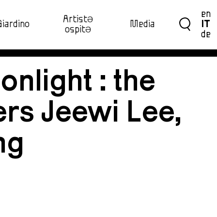
en
ArtistƏ
Giardino
Media
IT
ospitƏ‍
de
nlight : the
ers Jeewi Lee,
ng