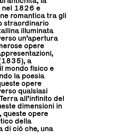
l’antichità, la
a nel 1826 e
ne romantica tra gli
o straordinario
allina illuminata
averso un’apertura
umerose opere
appresentazioni,
(1835), a
il mondo fisico e
ando la poesia
 queste opere
verso qualsiasi
erra all’infinito del
este dimensioni in
, queste opere
tico della
 di ciò che, una