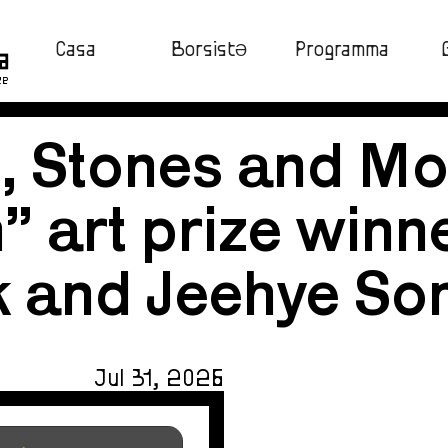
Casa
BorsistƏ
Programma
ze
, Stones and Moo
” art prize winn
 and Jeehye So
Jul 31, 2026