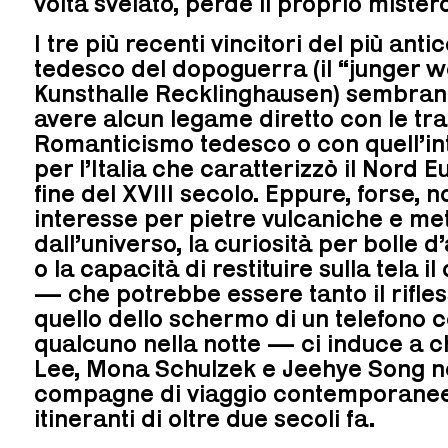
volta svelato, perde il proprio mistero
I tre più recenti vincitori del più ant
tedesco del dopoguerra (il “junger w
Kunsthalle Recklinghausen) sembrano
avere alcun legame diretto con le tra
Romanticismo tedesco o con quell’in
per l’Italia che caratterizzò il Nord E
fine del XVIII secolo. Eppure, forse, no
interesse per pietre vulcaniche e met
dall’universo, la curiosità per bolle d
o la capacità di restituire sulla tela i
— che potrebbe essere tanto il rifles
quello dello schermo di un telefono ce
qualcuno nella notte — ci induce a c
Lee, Mona Schulzek e Jeehye Song no
compagne di viaggio contemporanee d
itineranti di oltre due secoli fa.