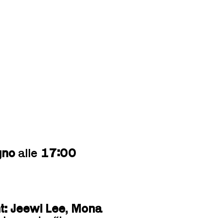
gno
alle
17:00
t:
Jeewi Lee
,
Mona