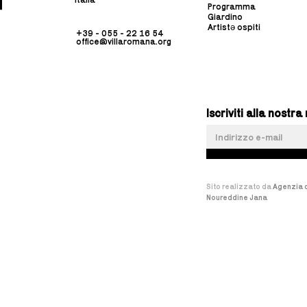
Programma
Giardino
Artistə ospiti
+39 - 055 - 22 16 54
office@villaromana.org
Iscriviti alla nost
Sito realizzato da
Agenzia d
Noureddine Jana