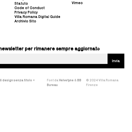
Vimeo
Statuto
Code of Conduct
Privacy Policy
Villa Romana Digital Guide
Archivio Sito
ra newsletter per rimanere sempre aggiornatə
i design senza titolo
×
Font da
Velvetyne
&
BB
© 2024 Villa Romana
Bureau
Firenze