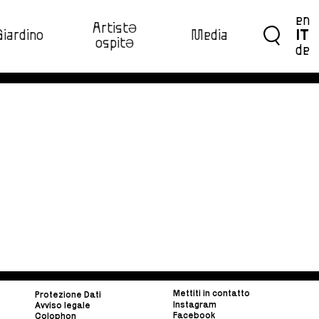
en
ArtistƏ
Giardino
Media
IT
ospitƏ‍
de
Mettiti in contatto
Protezione Dati
Instagram
Avviso legale
Facebook
Colophon