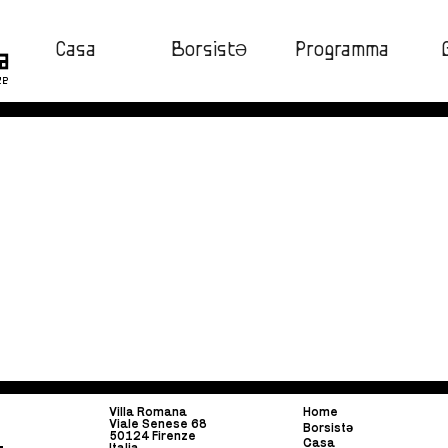
Casa
BorsistƏ
Programma
ze
Villa Romana
Home
Viale Senese 68
Borsist
ə
50124 Firenze
Casa
Italia