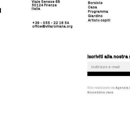
Viale Senese 68
Borsist
ə
50124 Firenze
Casa
Italia
Programma
Giardino
Artistə ospiti
+39 - 055 - 22 16 54
office@villaromana.org
Iscriviti alla nost
Sito realizzato da
Agenzia d
Noureddine Jana