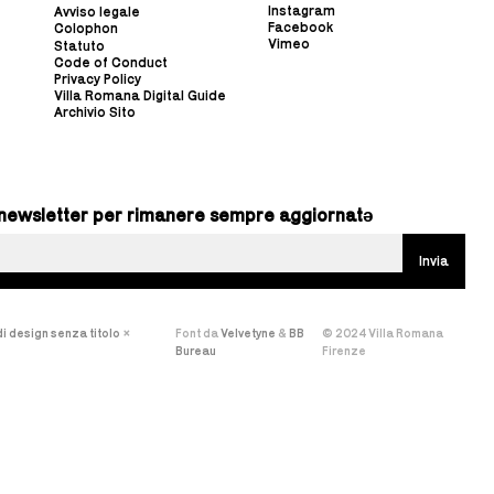
Instagram
Avviso legale
Facebook
Colophon
Vimeo
Statuto
Code of Conduct
Privacy Policy
Villa Romana Digital Guide
Archivio Sito
ra newsletter per rimanere sempre aggiornatə
i design senza titolo
×
Font da
Velvetyne
&
BB
© 2024 Villa Romana
Bureau
Firenze