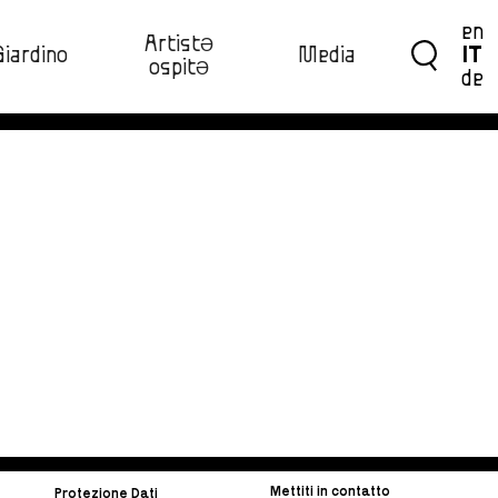
en
ArtistƏ
Giardino
Media
IT
ospitƏ‍
de
Mettiti in contatto
Protezione Dati