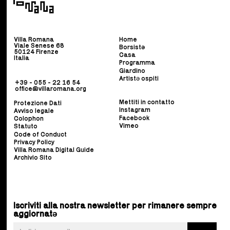
Villa Romana
Home
Viale Senese 68
Borsist
ə
50124 Firenze
Casa
Italia
Programma
Giardino
Artistə ospiti
+39 - 055 - 22 16 54
office@villaromana.org
Mettiti in contatto
Protezione Dati
Instagram
Avviso legale
Facebook
Colophon
Vimeo
Statuto
Code of Conduct
Privacy Policy
Villa Romana Digital Guide
Archivio Sito
Iscriviti alla nostra newsletter per rimanere sempre
aggiornatə