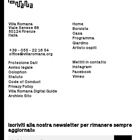
Villa Romana
Home
Viale Senese 68
Borsist
ə
50124 Firenze
Casa
Italia
Programma
Giardino
Artistə ospiti
+39 - 055 - 22 16 54
office@villaromana.org
Mettiti in contatto
Protezione Dati
Instagram
Avviso legale
Facebook
Colophon
Vimeo
Statuto
Code of Conduct
Privacy Policy
Villa Romana Digital Guide
Archivio Sito
Iscriviti alla nostra newsletter per rimanere sempre
aggiornatə