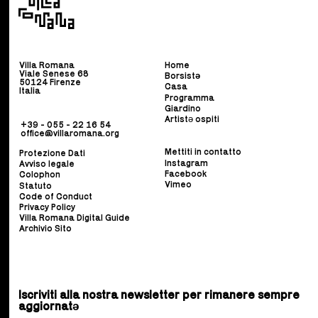
Villa Romana
Home
Viale Senese 68
Borsist
ə
50124 Firenze
Casa
Italia
Programma
Giardino
Artistə ospiti
+39 - 055 - 22 16 54
office@villaromana.org
Mettiti in contatto
Protezione Dati
Instagram
Avviso legale
Facebook
Colophon
Vimeo
Statuto
Code of Conduct
Privacy Policy
Villa Romana Digital Guide
Archivio Sito
Iscriviti alla nostra newsletter per rimanere sempre
aggiornatə