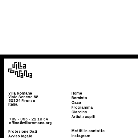
Villa Romana
Home
Viale Senese 68
Borsist
ə
50124 Firenze
Casa
Italia
Programma
Giardino
Artistə ospiti
+39 - 055 - 22 16 54
office@villaromana.org
Mettiti in contatto
Protezione Dati
Instagram
Avviso legale