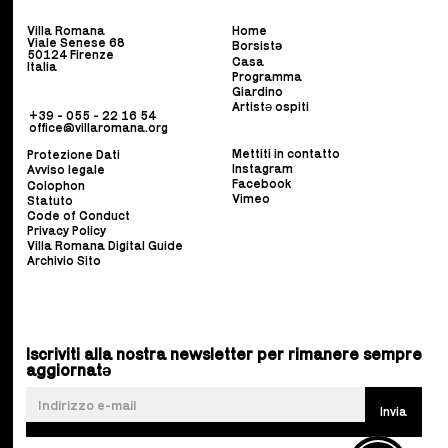
Villa Romana
Home
Viale Senese 68
Borsist
ə
50124 Firenze
Casa
Italia
Programma
Giardino
Artistə ospiti
+39 - 055 - 22 16 54
office@villaromana.org
Mettiti in contatto
Protezione Dati
Instagram
Avviso legale
Facebook
Colophon
Vimeo
Statuto
Code of Conduct
Privacy Policy
Villa Romana Digital Guide
Archivio Sito
Iscriviti alla nostra newsletter per rimanere sempre
aggiornatə