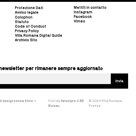
Mettiti in contatto
Protezione Dati
Instagram
Avviso legale
Facebook
Colophon
Vimeo
Statuto
Code of Conduct
Privacy Policy
Villa Romana Digital Guide
Archivio Sito
ra newsletter per rimanere sempre aggiornatə
i design senza titolo
×
Font da
Velvetyne
&
BB
© 2024 Villa Romana
Bureau
Firenze